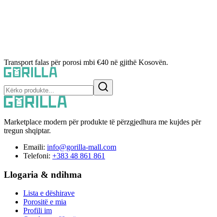
Transport falas për porosi mbi €40 në gjithë Kosovën.
Marketplace modern për produkte të përzgjedhura me kujdes për
tregun shqiptar.
Emaili:
info@gorilla-mall.com
Telefoni:
+383 48 861 861
Llogaria & ndihma
Lista e dëshirave
Porositë e mia
Profili im