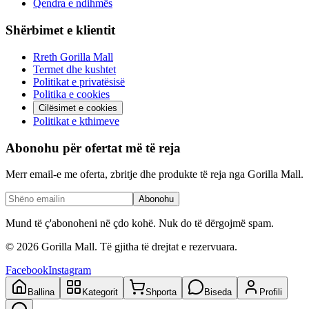
Qendra e ndihmës
Shërbimet e klientit
Rreth Gorilla Mall
Termet dhe kushtet
Politikat e privatësisë
Politika e cookies
Cilësimet e cookies
Politikat e kthimeve
Abonohu për ofertat më të reja
Merr email-e me oferta, zbritje dhe produkte të reja nga Gorilla Mall.
Abonohu
Mund të ç'abonoheni në çdo kohë. Nuk do të dërgojmë spam.
©
2026
Gorilla Mall. Të gjitha të drejtat e rezervuara.
Facebook
Instagram
Ballina
Kategorit
Shporta
Biseda
Profili