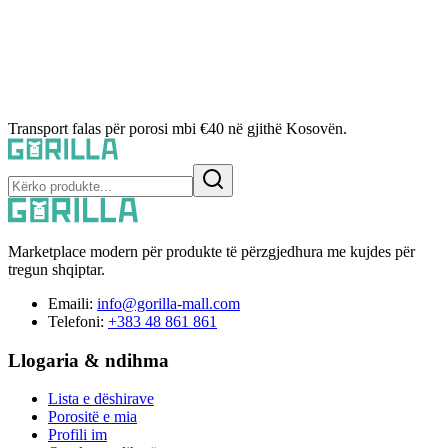
Transport falas për porosi mbi €40 në gjithë Kosovën.
Marketplace modern për produkte të përzgjedhura me kujdes për
tregun shqiptar.
Emaili:
info@gorilla-mall.com
Telefoni:
+383 48 861 861
Llogaria & ndihma
Lista e dëshirave
Porositë e mia
Profili im