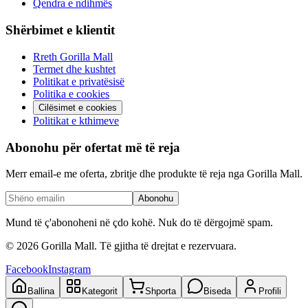
Qendra e ndihmës
Shërbimet e klientit
Rreth Gorilla Mall
Termet dhe kushtet
Politikat e privatësisë
Politika e cookies
Cilësimet e cookies
Politikat e kthimeve
Abonohu për ofertat më të reja
Merr email-e me oferta, zbritje dhe produkte të reja nga Gorilla Mall.
Abonohu
Mund të ç'abonoheni në çdo kohë. Nuk do të dërgojmë spam.
©
2026
Gorilla Mall. Të gjitha të drejtat e rezervuara.
Facebook
Instagram
Ballina
Kategorit
Shporta
Biseda
Profili