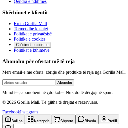
Qendra e ndihmës
Shërbimet e klientit
Rreth Gorilla Mall
Termet dhe kushtet
Politikat e privatësisë
Politika e cookies
Cilësimet e cookies
Politikat e kthimeve
Abonohu për ofertat më të reja
Merr email-e me oferta, zbritje dhe produkte të reja nga Gorilla Mall.
Abonohu
Mund të ç'abonoheni në çdo kohë. Nuk do të dërgojmë spam.
©
2026
Gorilla Mall. Të gjitha të drejtat e rezervuara.
Facebook
Instagram
Ballina
Kategorit
Shporta
Biseda
Profili