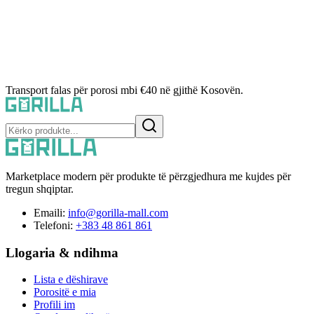
Transport falas për porosi mbi €40 në gjithë Kosovën.
Marketplace modern për produkte të përzgjedhura me kujdes për
tregun shqiptar.
Emaili:
info@gorilla-mall.com
Telefoni:
+383 48 861 861
Llogaria & ndihma
Lista e dëshirave
Porositë e mia
Profili im