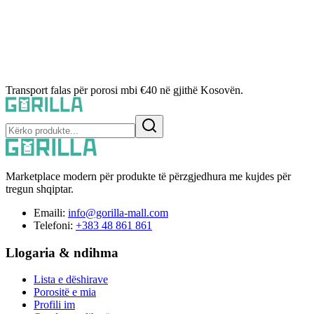
Transport falas për porosi mbi €40 në gjithë Kosovën.
Marketplace modern për produkte të përzgjedhura me kujdes për
tregun shqiptar.
Emaili:
info@gorilla-mall.com
Telefoni:
+383 48 861 861
Llogaria & ndihma
Lista e dëshirave
Porositë e mia
Profili im