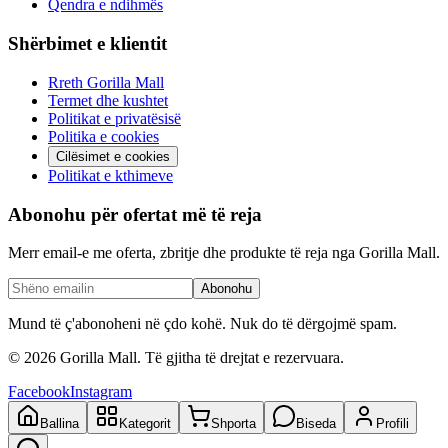
Qendra e ndihmës
Shërbimet e klientit
Rreth Gorilla Mall
Termet dhe kushtet
Politikat e privatësisë
Politika e cookies
Cilësimet e cookies
Politikat e kthimeve
Abonohu për ofertat më të reja
Merr email-e me oferta, zbritje dhe produkte të reja nga Gorilla Mall.
Abonohu
Mund të ç'abonoheni në çdo kohë. Nuk do të dërgojmë spam.
©
2026
Gorilla Mall. Të gjitha të drejtat e rezervuara.
Facebook
Instagram
Ballina
Kategorit
Shporta
Biseda
Profili