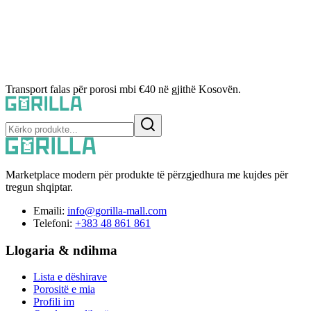
Transport falas për porosi mbi €40 në gjithë Kosovën.
Marketplace modern për produkte të përzgjedhura me kujdes për
tregun shqiptar.
Emaili:
info@gorilla-mall.com
Telefoni:
+383 48 861 861
Llogaria & ndihma
Lista e dëshirave
Porositë e mia
Profili im