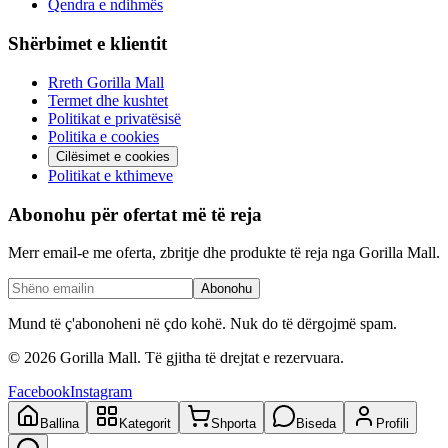
Qendra e ndihmës
Shërbimet e klientit
Rreth Gorilla Mall
Termet dhe kushtet
Politikat e privatësisë
Politika e cookies
Cilësimet e cookies
Politikat e kthimeve
Abonohu për ofertat më të reja
Merr email-e me oferta, zbritje dhe produkte të reja nga Gorilla Mall.
Abonohu
Mund të ç'abonoheni në çdo kohë. Nuk do të dërgojmë spam.
©
2026
Gorilla Mall. Të gjitha të drejtat e rezervuara.
Facebook
Instagram
Ballina
Kategorit
Shporta
Biseda
Profili