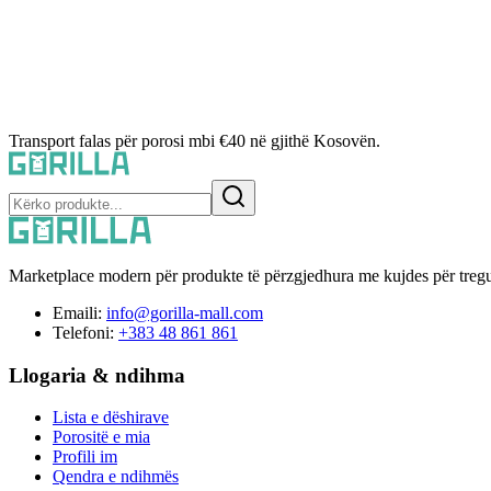
Transport falas për porosi mbi €40 në gjithë Kosovën.
Marketplace modern për produkte të përzgjedhura me kujdes për tregu
Emaili:
info@gorilla-mall.com
Telefoni:
+383 48 861 861
Llogaria & ndihma
Lista e dëshirave
Porositë e mia
Profili im
Qendra e ndihmës