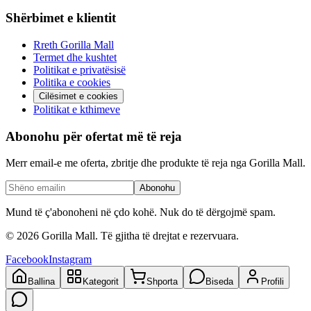
Shërbimet e klientit
Rreth Gorilla Mall
Termet dhe kushtet
Politikat e privatësisë
Politika e cookies
Cilësimet e cookies
Politikat e kthimeve
Abonohu për ofertat më të reja
Merr email-e me oferta, zbritje dhe produkte të reja nga Gorilla Mall.
Abonohu
Mund të ç'abonoheni në çdo kohë. Nuk do të dërgojmë spam.
©
2026
Gorilla Mall. Të gjitha të drejtat e rezervuara.
Facebook
Instagram
Ballina
Kategorit
Shporta
Biseda
Profili