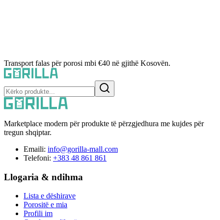
Transport falas për porosi mbi €40 në gjithë Kosovën.
Marketplace modern për produkte të përzgjedhura me kujdes për
tregun shqiptar.
Emaili:
info@gorilla-mall.com
Telefoni:
+383 48 861 861
Llogaria & ndihma
Lista e dëshirave
Porositë e mia
Profili im