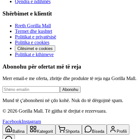
Qendra e ndihmës
Shërbimet e klientit
Rreth Gorilla Mall
Termet dhe kushtet
Politikat e privatësisë
Politika e cookies
Cilësimet e cookies
Politikat e kthimeve
Abonohu për ofertat më të reja
Merr email-e me oferta, zbritje dhe produkte të reja nga Gorilla Mall.
Abonohu
Mund të ç'abonoheni në çdo kohë. Nuk do të dërgojmë spam.
©
2026
Gorilla Mall. Të gjitha të drejtat e rezervuara.
Facebook
Instagram
Ballina
Kategorit
Shporta
Biseda
Profili