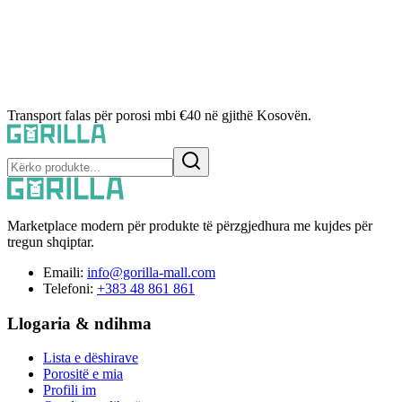
Transport falas për porosi mbi €40 në gjithë Kosovën.
Marketplace modern për produkte të përzgjedhura me kujdes për
tregun shqiptar.
Emaili:
info@gorilla-mall.com
Telefoni:
+383 48 861 861
Llogaria & ndihma
Lista e dëshirave
Porositë e mia
Profili im