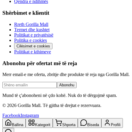
Qendra e ndihmës
Shërbimet e klientit
Rreth Gorilla Mall
Termet dhe kushtet
Politikat e privatësisë
Politika e cookies
Cilësimet e cookies
Politikat e kthimeve
Abonohu për ofertat më të reja
Merr email-e me oferta, zbritje dhe produkte të reja nga Gorilla Mall.
Abonohu
Mund të ç'abonoheni në çdo kohë. Nuk do të dërgojmë spam.
©
2026
Gorilla Mall. Të gjitha të drejtat e rezervuara.
Facebook
Instagram
Ballina
Kategorit
Shporta
Biseda
Profili