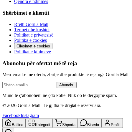
Qendra e ndihmës
Shërbimet e klientit
Rreth Gorilla Mall
Termet dhe kushtet
Politikat e privatësisë
Politika e cookies
Cilësimet e cookies
Politikat e kthimeve
Abonohu për ofertat më të reja
Merr email-e me oferta, zbritje dhe produkte të reja nga Gorilla Mall.
Abonohu
Mund të ç'abonoheni në çdo kohë. Nuk do të dërgojmë spam.
©
2026
Gorilla Mall. Të gjitha të drejtat e rezervuara.
Facebook
Instagram
Ballina
Kategorit
Shporta
Biseda
Profili