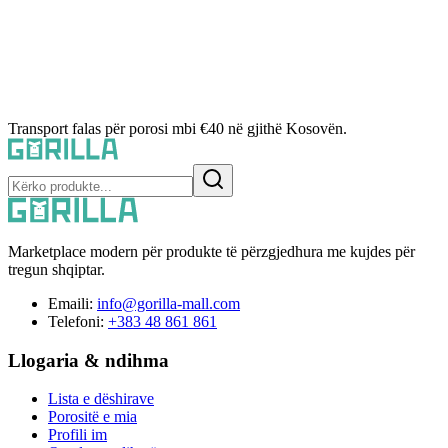
Transport falas për porosi mbi €40 në gjithë Kosovën.
Marketplace modern për produkte të përzgjedhura me kujdes për
tregun shqiptar.
Emaili:
info@gorilla-mall.com
Telefoni:
+383 48 861 861
Llogaria & ndihma
Lista e dëshirave
Porositë e mia
Profili im