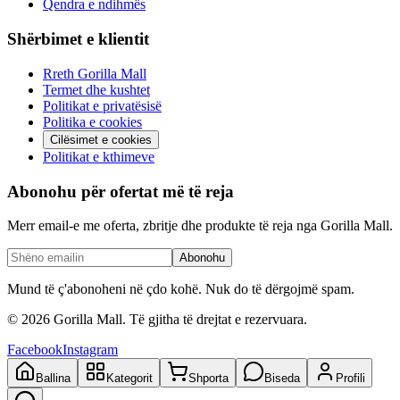
Qendra e ndihmës
Shërbimet e klientit
Rreth Gorilla Mall
Termet dhe kushtet
Politikat e privatësisë
Politika e cookies
Cilësimet e cookies
Politikat e kthimeve
Abonohu për ofertat më të reja
Merr email-e me oferta, zbritje dhe produkte të reja nga Gorilla Mall.
Abonohu
Mund të ç'abonoheni në çdo kohë. Nuk do të dërgojmë spam.
©
2026
Gorilla Mall. Të gjitha të drejtat e rezervuara.
Facebook
Instagram
Ballina
Kategorit
Shporta
Biseda
Profili