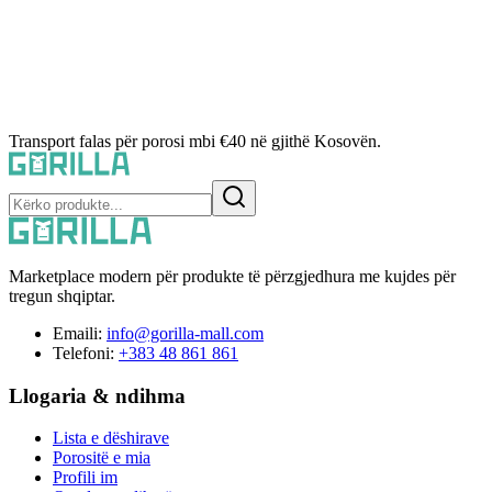
Transport falas për porosi mbi €40 në gjithë Kosovën.
Marketplace modern për produkte të përzgjedhura me kujdes për
tregun shqiptar.
Emaili:
info@gorilla-mall.com
Telefoni:
+383 48 861 861
Llogaria & ndihma
Lista e dëshirave
Porositë e mia
Profili im