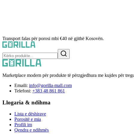
Transport falas për porosi mbi €40 në gjithë Kosovën.
Marketplace modern për produkte të përzgjedhura me kujdes për tregu
Emaili:
info@gorilla-mall.com
Telefoni:
+383 48 861 861
Llogaria & ndihma
Lista e dëshirave
Porositë e mia
Profili im
Qendra e ndihmës