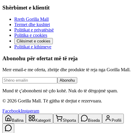
Shërbimet e klientit
Rreth Gorilla Mall
Termet dhe kushtet
Politikat e privatësisë
Politika e cookies
Cilësimet e cookies
Politikat e kthimeve
Abonohu për ofertat më të reja
Merr email-e me oferta, zbritje dhe produkte të reja nga Gorilla Mall.
Abonohu
Mund të ç'abonoheni në çdo kohë. Nuk do të dërgojmë spam.
©
2026
Gorilla Mall. Të gjitha të drejtat e rezervuara.
Facebook
Instagram
Ballina
Kategorit
Shporta
Biseda
Profili