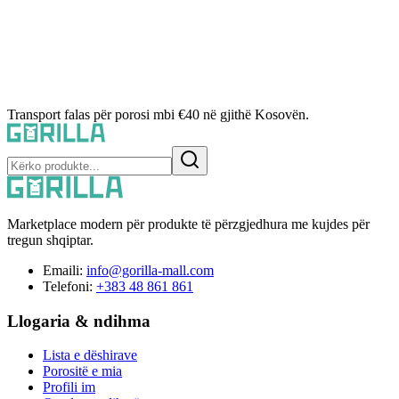
Transport falas për porosi mbi €40 në gjithë Kosovën.
Marketplace modern për produkte të përzgjedhura me kujdes për
tregun shqiptar.
Emaili:
info@gorilla-mall.com
Telefoni:
+383 48 861 861
Llogaria & ndihma
Lista e dëshirave
Porositë e mia
Profili im