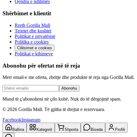
Qendra e ndihmës
Shërbimet e klientit
Rreth Gorilla Mall
Termet dhe kushtet
Politikat e privatësisë
Politika e cookies
Cilësimet e cookies
Politikat e kthimeve
Abonohu për ofertat më të reja
Merr email-e me oferta, zbritje dhe produkte të reja nga Gorilla Mall.
Abonohu
Mund të ç'abonoheni në çdo kohë. Nuk do të dërgojmë spam.
©
2026
Gorilla Mall. Të gjitha të drejtat e rezervuara.
Facebook
Instagram
Ballina
Kategorit
Shporta
Biseda
Profili