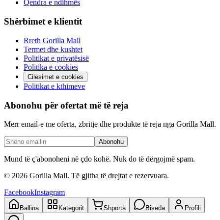
Qendra e ndihmës
Shërbimet e klientit
Rreth Gorilla Mall
Termet dhe kushtet
Politikat e privatësisë
Politika e cookies
Cilësimet e cookies
Politikat e kthimeve
Abonohu për ofertat më të reja
Merr email-e me oferta, zbritje dhe produkte të reja nga Gorilla Mall.
Abonohu
Mund të ç'abonoheni në çdo kohë. Nuk do të dërgojmë spam.
©
2026
Gorilla Mall. Të gjitha të drejtat e rezervuara.
Facebook
Instagram
Ballina
Kategorit
Shporta
Biseda
Profili