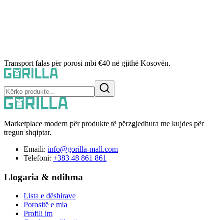
Transport falas për porosi mbi €40 në gjithë Kosovën.
Marketplace modern për produkte të përzgjedhura me kujdes për
tregun shqiptar.
Emaili:
info@gorilla-mall.com
Telefoni:
+383 48 861 861
Llogaria & ndihma
Lista e dëshirave
Porositë e mia
Profili im