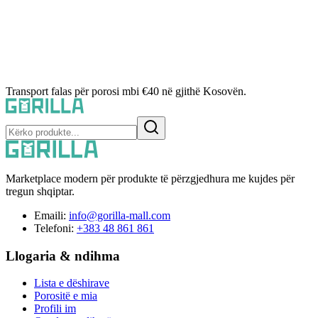
Transport falas për porosi mbi €40 në gjithë Kosovën.
Marketplace modern për produkte të përzgjedhura me kujdes për
tregun shqiptar.
Emaili:
info@gorilla-mall.com
Telefoni:
+383 48 861 861
Llogaria & ndihma
Lista e dëshirave
Porositë e mia
Profili im