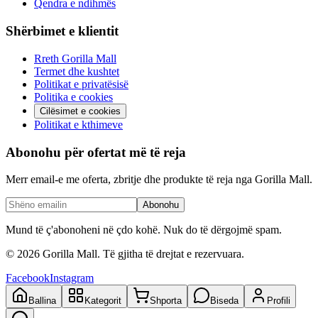
Qendra e ndihmës
Shërbimet e klientit
Rreth Gorilla Mall
Termet dhe kushtet
Politikat e privatësisë
Politika e cookies
Cilësimet e cookies
Politikat e kthimeve
Abonohu për ofertat më të reja
Merr email-e me oferta, zbritje dhe produkte të reja nga Gorilla Mall.
Abonohu
Mund të ç'abonoheni në çdo kohë. Nuk do të dërgojmë spam.
©
2026
Gorilla Mall. Të gjitha të drejtat e rezervuara.
Facebook
Instagram
Ballina
Kategorit
Shporta
Biseda
Profili