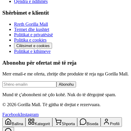
Qendra e ndihmës
Shërbimet e klientit
Rreth Gorilla Mall
Termet dhe kushtet
Politikat e privatësisë
Politika e cookies
Cilësimet e cookies
Politikat e kthimeve
Abonohu për ofertat më të reja
Merr email-e me oferta, zbritje dhe produkte të reja nga Gorilla Mall.
Abonohu
Mund të ç'abonoheni në çdo kohë. Nuk do të dërgojmë spam.
©
2026
Gorilla Mall. Të gjitha të drejtat e rezervuara.
Facebook
Instagram
Ballina
Kategorit
Shporta
Biseda
Profili