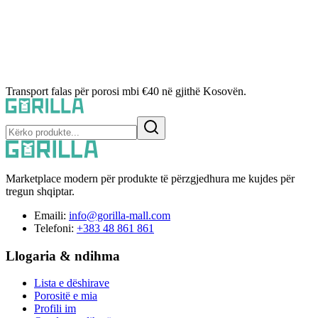
Transport falas për porosi mbi €40 në gjithë Kosovën.
Marketplace modern për produkte të përzgjedhura me kujdes për
tregun shqiptar.
Emaili:
info@gorilla-mall.com
Telefoni:
+383 48 861 861
Llogaria & ndihma
Lista e dëshirave
Porositë e mia
Profili im