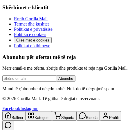
Shërbimet e klientit
Rreth Gorilla Mall
Termet dhe kushtet
Politikat e privatësisë
Politika e cookies
Cilësimet e cookies
Politikat e kthimeve
Abonohu për ofertat më të reja
Merr email-e me oferta, zbritje dhe produkte të reja nga Gorilla Mall.
Abonohu
Mund të ç'abonoheni në çdo kohë. Nuk do të dërgojmë spam.
©
2026
Gorilla Mall. Të gjitha të drejtat e rezervuara.
Facebook
Instagram
Ballina
Kategorit
Shporta
Biseda
Profili