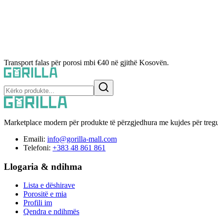
Transport falas për porosi mbi €40 në gjithë Kosovën.
Marketplace modern për produkte të përzgjedhura me kujdes për tregu
Emaili:
info@gorilla-mall.com
Telefoni:
+383 48 861 861
Llogaria & ndihma
Lista e dëshirave
Porositë e mia
Profili im
Qendra e ndihmës