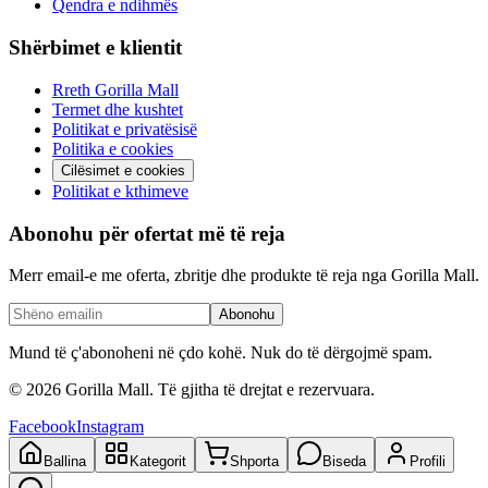
Qendra e ndihmës
Shërbimet e klientit
Rreth Gorilla Mall
Termet dhe kushtet
Politikat e privatësisë
Politika e cookies
Cilësimet e cookies
Politikat e kthimeve
Abonohu për ofertat më të reja
Merr email-e me oferta, zbritje dhe produkte të reja nga Gorilla Mall.
Abonohu
Mund të ç'abonoheni në çdo kohë. Nuk do të dërgojmë spam.
©
2026
Gorilla Mall. Të gjitha të drejtat e rezervuara.
Facebook
Instagram
Ballina
Kategorit
Shporta
Biseda
Profili