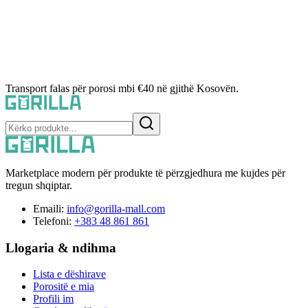
Transport falas për porosi mbi €40 në gjithë Kosovën.
Marketplace modern për produkte të përzgjedhura me kujdes për
tregun shqiptar.
Emaili:
info@gorilla-mall.com
Telefoni:
+383 48 861 861
Llogaria & ndihma
Lista e dëshirave
Porositë e mia
Profili im