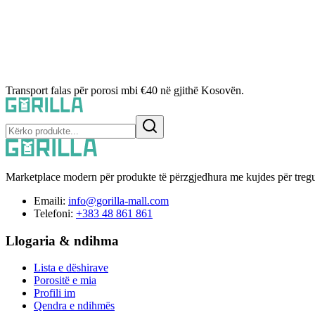
Transport falas për porosi mbi €40 në gjithë Kosovën.
Marketplace modern për produkte të përzgjedhura me kujdes për tregu
Emaili:
info@gorilla-mall.com
Telefoni:
+383 48 861 861
Llogaria & ndihma
Lista e dëshirave
Porositë e mia
Profili im
Qendra e ndihmës