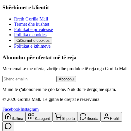
Shërbimet e klientit
Rreth Gorilla Mall
Termet dhe kushtet
Politikat e privatësisë
Politika e cookies
Cilësimet e cookies
Politikat e kthimeve
Abonohu për ofertat më të reja
Merr email-e me oferta, zbritje dhe produkte të reja nga Gorilla Mall.
Abonohu
Mund të ç'abonoheni në çdo kohë. Nuk do të dërgojmë spam.
©
2026
Gorilla Mall. Të gjitha të drejtat e rezervuara.
Facebook
Instagram
Ballina
Kategorit
Shporta
Biseda
Profili