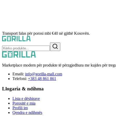
Transport falas për porosi mbi €40 në gjithë Kosovën.
Marketplace modern për produkte të përzgjedhura me kujdes për tregu
Emaili:
info@gorilla-mall.com
Telefoni:
+383 48 861 861
Llogaria & ndihma
Lista e dëshirave
Porositë e mia
Profili im
Qendra e ndihmës