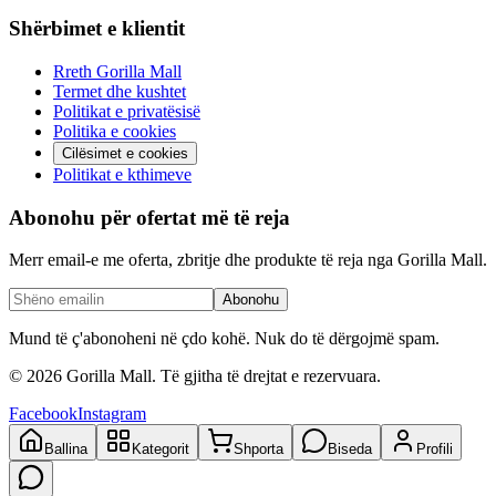
Shërbimet e klientit
Rreth Gorilla Mall
Termet dhe kushtet
Politikat e privatësisë
Politika e cookies
Cilësimet e cookies
Politikat e kthimeve
Abonohu për ofertat më të reja
Merr email-e me oferta, zbritje dhe produkte të reja nga Gorilla Mall.
Abonohu
Mund të ç'abonoheni në çdo kohë. Nuk do të dërgojmë spam.
©
2026
Gorilla Mall. Të gjitha të drejtat e rezervuara.
Facebook
Instagram
Ballina
Kategorit
Shporta
Biseda
Profili