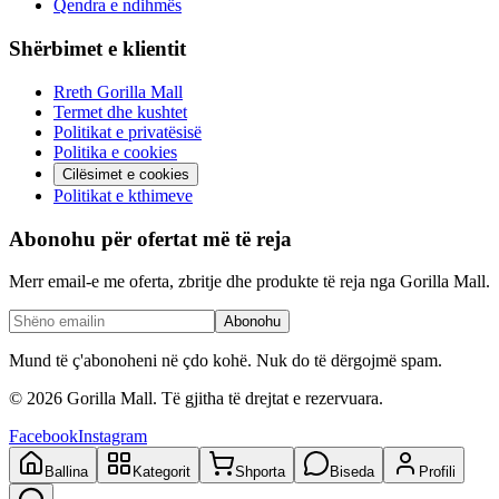
Qendra e ndihmës
Shërbimet e klientit
Rreth Gorilla Mall
Termet dhe kushtet
Politikat e privatësisë
Politika e cookies
Cilësimet e cookies
Politikat e kthimeve
Abonohu për ofertat më të reja
Merr email-e me oferta, zbritje dhe produkte të reja nga Gorilla Mall.
Abonohu
Mund të ç'abonoheni në çdo kohë. Nuk do të dërgojmë spam.
©
2026
Gorilla Mall. Të gjitha të drejtat e rezervuara.
Facebook
Instagram
Ballina
Kategorit
Shporta
Biseda
Profili