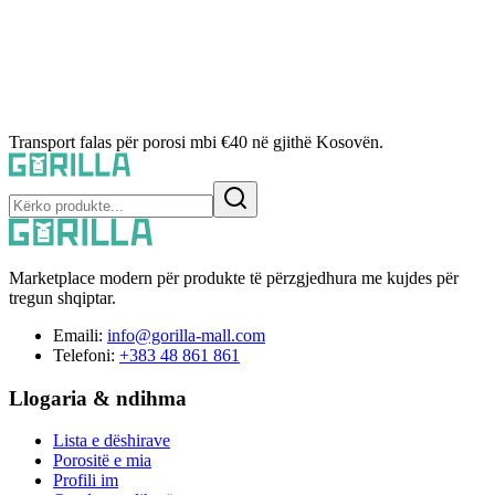
Transport falas për porosi mbi €40 në gjithë Kosovën.
Marketplace modern për produkte të përzgjedhura me kujdes për
tregun shqiptar.
Emaili:
info@gorilla-mall.com
Telefoni:
+383 48 861 861
Llogaria & ndihma
Lista e dëshirave
Porositë e mia
Profili im