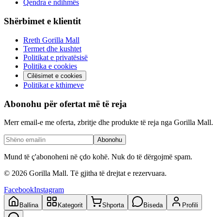
Qendra e ndihmës
Shërbimet e klientit
Rreth Gorilla Mall
Termet dhe kushtet
Politikat e privatësisë
Politika e cookies
Cilësimet e cookies
Politikat e kthimeve
Abonohu për ofertat më të reja
Merr email-e me oferta, zbritje dhe produkte të reja nga Gorilla Mall.
Abonohu
Mund të ç'abonoheni në çdo kohë. Nuk do të dërgojmë spam.
©
2026
Gorilla Mall. Të gjitha të drejtat e rezervuara.
Facebook
Instagram
Ballina
Kategorit
Shporta
Biseda
Profili