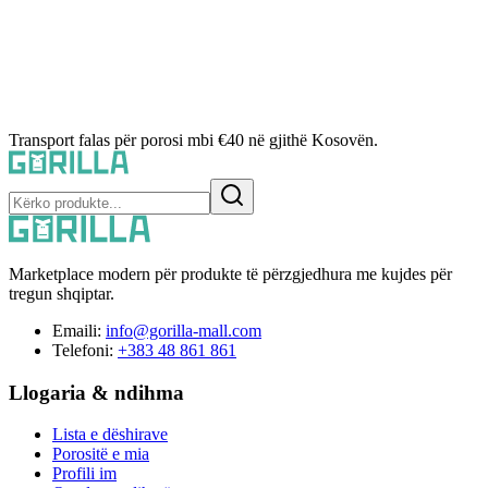
Transport falas për porosi mbi €40 në gjithë Kosovën.
Marketplace modern për produkte të përzgjedhura me kujdes për
tregun shqiptar.
Emaili:
info@gorilla-mall.com
Telefoni:
+383 48 861 861
Llogaria & ndihma
Lista e dëshirave
Porositë e mia
Profili im