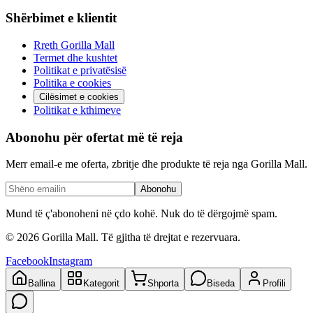
Shërbimet e klientit
Rreth Gorilla Mall
Termet dhe kushtet
Politikat e privatësisë
Politika e cookies
Cilësimet e cookies
Politikat e kthimeve
Abonohu për ofertat më të reja
Merr email-e me oferta, zbritje dhe produkte të reja nga Gorilla Mall.
Abonohu
Mund të ç'abonoheni në çdo kohë. Nuk do të dërgojmë spam.
©
2026
Gorilla Mall. Të gjitha të drejtat e rezervuara.
Facebook
Instagram
Ballina
Kategorit
Shporta
Biseda
Profili