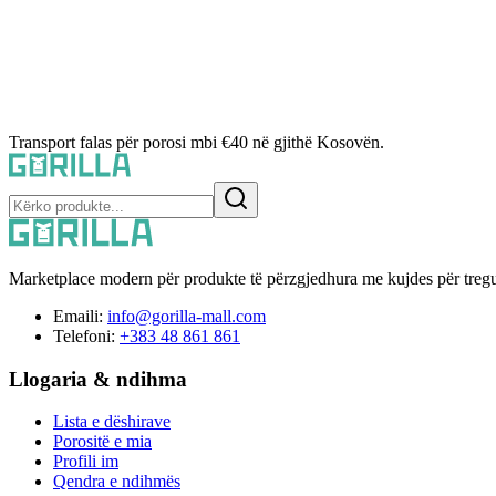
Transport falas për porosi mbi €40 në gjithë Kosovën.
Marketplace modern për produkte të përzgjedhura me kujdes për tregu
Emaili:
info@gorilla-mall.com
Telefoni:
+383 48 861 861
Llogaria & ndihma
Lista e dëshirave
Porositë e mia
Profili im
Qendra e ndihmës