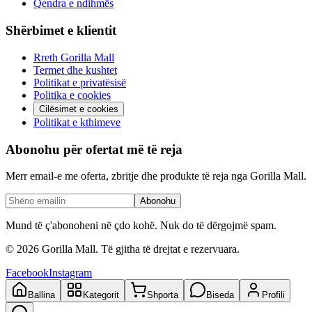
Qendra e ndihmës
Shërbimet e klientit
Rreth Gorilla Mall
Termet dhe kushtet
Politikat e privatësisë
Politika e cookies
Cilësimet e cookies
Politikat e kthimeve
Abonohu për ofertat më të reja
Merr email-e me oferta, zbritje dhe produkte të reja nga Gorilla Mall.
Abonohu
Mund të ç'abonoheni në çdo kohë. Nuk do të dërgojmë spam.
©
2026
Gorilla Mall. Të gjitha të drejtat e rezervuara.
Facebook
Instagram
Ballina
Kategorit
Shporta
Biseda
Profili