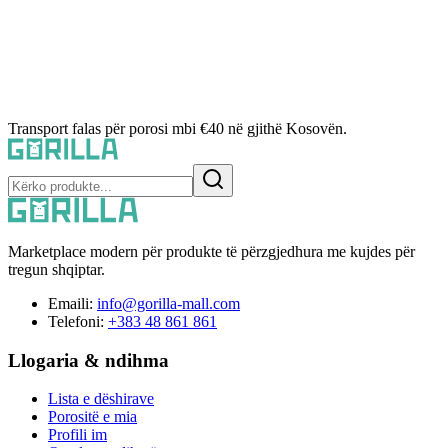
Transport falas për porosi mbi €40 në gjithë Kosovën.
Marketplace modern për produkte të përzgjedhura me kujdes për
tregun shqiptar.
Emaili:
info@gorilla-mall.com
Telefoni:
+383 48 861 861
Llogaria & ndihma
Lista e dëshirave
Porositë e mia
Profili im