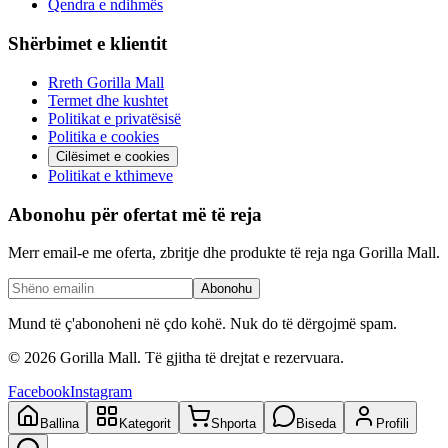
Qendra e ndihmës
Shërbimet e klientit
Rreth Gorilla Mall
Termet dhe kushtet
Politikat e privatësisë
Politika e cookies
Cilësimet e cookies
Politikat e kthimeve
Abonohu për ofertat më të reja
Merr email-e me oferta, zbritje dhe produkte të reja nga Gorilla Mall.
Abonohu
Mund të ç'abonoheni në çdo kohë. Nuk do të dërgojmë spam.
©
2026
Gorilla Mall. Të gjitha të drejtat e rezervuara.
Facebook
Instagram
Ballina
Kategorit
Shporta
Biseda
Profili