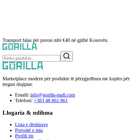
Transport falas për porosi mbi €40 në gjithë Kosovën.
Marketplace modern për produkte të përzgjedhura me kujdes për
tregun shqiptar.
Emaili:
info@gorilla-mall.com
Telefoni:
+383 48 861 861
Llogaria & ndihma
Lista e dëshirave
Porositë e mia
Profili im