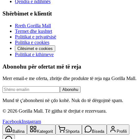
Qendra e ndihmës
Shërbimet e klientit
Rreth Gorilla Mall
Termet dhe kushtet
Politikat e privatësisë
Politika e cookies
Cilësimet e cookies
Politikat e kthimeve
Abonohu për ofertat më të reja
Merr email-e me oferta, zbritje dhe produkte të reja nga Gorilla Mall.
Abonohu
Mund të ç'abonoheni në çdo kohë. Nuk do të dërgojmë spam.
©
2026
Gorilla Mall. Të gjitha të drejtat e rezervuara.
Facebook
Instagram
Ballina
Kategorit
Shporta
Biseda
Profili