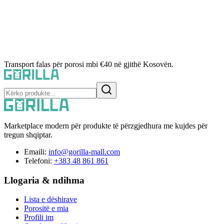
Transport falas për porosi mbi €40 në gjithë Kosovën.
Marketplace modern për produkte të përzgjedhura me kujdes për
tregun shqiptar.
Emaili:
info@gorilla-mall.com
Telefoni:
+383 48 861 861
Llogaria & ndihma
Lista e dëshirave
Porositë e mia
Profili im