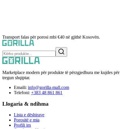
Transport falas për porosi mbi €40 në gjithë Kosovën.
Marketplace modern për produkte të përzgjedhura me kujdes për
tregun shqiptar.
Emaili:
info@gorilla-mall.com
Telefoni:
+383 48 861 861
Llogaria & ndihma
Lista e dëshirave
Porositë e mia
Profili im