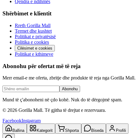
Qendra e ndihmës
Shërbimet e klientit
Rreth Gorilla Mall
Termet dhe kushtet
Politikat e privatësisë
Politika e cookies
Cilësimet e cookies
Politikat e kthimeve
Abonohu për ofertat më të reja
Merr email-e me oferta, zbritje dhe produkte të reja nga Gorilla Mall.
Abonohu
Mund të ç'abonoheni në çdo kohë. Nuk do të dërgojmë spam.
©
2026
Gorilla Mall. Të gjitha të drejtat e rezervuara.
Facebook
Instagram
Ballina
Kategorit
Shporta
Biseda
Profili