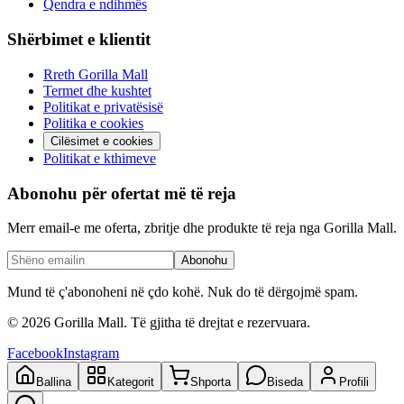
Qendra e ndihmës
Shërbimet e klientit
Rreth Gorilla Mall
Termet dhe kushtet
Politikat e privatësisë
Politika e cookies
Cilësimet e cookies
Politikat e kthimeve
Abonohu për ofertat më të reja
Merr email-e me oferta, zbritje dhe produkte të reja nga Gorilla Mall.
Abonohu
Mund të ç'abonoheni në çdo kohë. Nuk do të dërgojmë spam.
©
2026
Gorilla Mall. Të gjitha të drejtat e rezervuara.
Facebook
Instagram
Ballina
Kategorit
Shporta
Biseda
Profili