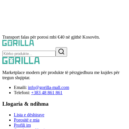
Transport falas për porosi mbi €40 në gjithë Kosovën.
Marketplace modern për produkte të përzgjedhura me kujdes për
tregun shqiptar.
Emaili:
info@gorilla-mall.com
Telefoni:
+383 48 861 861
Llogaria & ndihma
Lista e dëshirave
Porositë e mia
Profili im