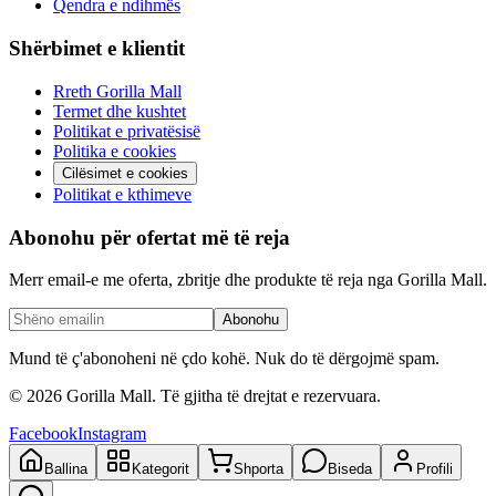
Qendra e ndihmës
Shërbimet e klientit
Rreth Gorilla Mall
Termet dhe kushtet
Politikat e privatësisë
Politika e cookies
Cilësimet e cookies
Politikat e kthimeve
Abonohu për ofertat më të reja
Merr email-e me oferta, zbritje dhe produkte të reja nga Gorilla Mall.
Abonohu
Mund të ç'abonoheni në çdo kohë. Nuk do të dërgojmë spam.
©
2026
Gorilla Mall. Të gjitha të drejtat e rezervuara.
Facebook
Instagram
Ballina
Kategorit
Shporta
Biseda
Profili