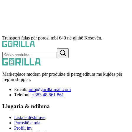
Transport falas për porosi mbi €40 në gjithë Kosovën.
Marketplace modern për produkte të përzgjedhura me kujdes për
tregun shqiptar.
Emaili:
info@gorilla-mall.com
Telefoni:
+383 48 861 861
Llogaria & ndihma
Lista e dëshirave
Porositë e mia
Profili im