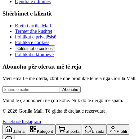
Qendra e ndihmës
Shërbimet e klientit
Rreth Gorilla Mall
Termet dhe kushtet
Politikat e privatësisë
Politika e cookies
Cilësimet e cookies
Politikat e kthimeve
Abonohu për ofertat më të reja
Merr email-e me oferta, zbritje dhe produkte të reja nga Gorilla Mall.
Abonohu
Mund të ç'abonoheni në çdo kohë. Nuk do të dërgojmë spam.
©
2026
Gorilla Mall. Të gjitha të drejtat e rezervuara.
Facebook
Instagram
Ballina
Kategorit
Shporta
Biseda
Profili