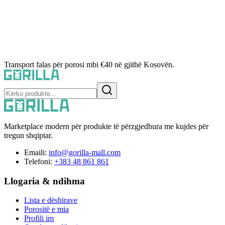
Transport falas për porosi mbi €40 në gjithë Kosovën.
Marketplace modern për produkte të përzgjedhura me kujdes për
tregun shqiptar.
Emaili:
info@gorilla-mall.com
Telefoni:
+383 48 861 861
Llogaria & ndihma
Lista e dëshirave
Porositë e mia
Profili im