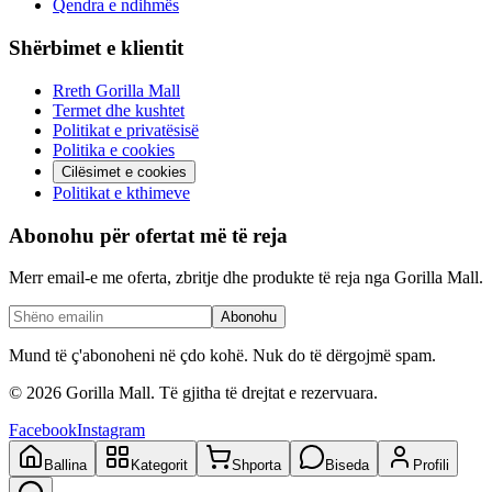
Qendra e ndihmës
Shërbimet e klientit
Rreth Gorilla Mall
Termet dhe kushtet
Politikat e privatësisë
Politika e cookies
Cilësimet e cookies
Politikat e kthimeve
Abonohu për ofertat më të reja
Merr email-e me oferta, zbritje dhe produkte të reja nga Gorilla Mall.
Abonohu
Mund të ç'abonoheni në çdo kohë. Nuk do të dërgojmë spam.
©
2026
Gorilla Mall. Të gjitha të drejtat e rezervuara.
Facebook
Instagram
Ballina
Kategorit
Shporta
Biseda
Profili