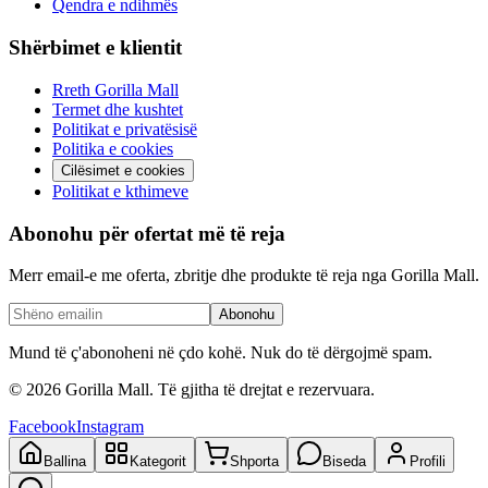
Qendra e ndihmës
Shërbimet e klientit
Rreth Gorilla Mall
Termet dhe kushtet
Politikat e privatësisë
Politika e cookies
Cilësimet e cookies
Politikat e kthimeve
Abonohu për ofertat më të reja
Merr email-e me oferta, zbritje dhe produkte të reja nga Gorilla Mall.
Abonohu
Mund të ç'abonoheni në çdo kohë. Nuk do të dërgojmë spam.
©
2026
Gorilla Mall. Të gjitha të drejtat e rezervuara.
Facebook
Instagram
Ballina
Kategorit
Shporta
Biseda
Profili