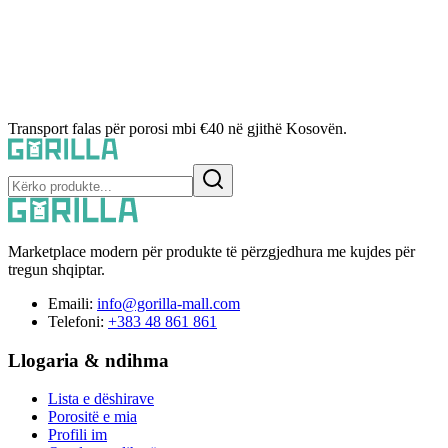
Transport falas për porosi mbi €40 në gjithë Kosovën.
Marketplace modern për produkte të përzgjedhura me kujdes për
tregun shqiptar.
Emaili:
info@gorilla-mall.com
Telefoni:
+383 48 861 861
Llogaria & ndihma
Lista e dëshirave
Porositë e mia
Profili im