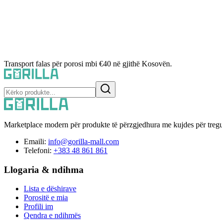
Transport falas për porosi mbi €40 në gjithë Kosovën.
Marketplace modern për produkte të përzgjedhura me kujdes për tregu
Emaili:
info@gorilla-mall.com
Telefoni:
+383 48 861 861
Llogaria & ndihma
Lista e dëshirave
Porositë e mia
Profili im
Qendra e ndihmës