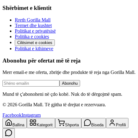
Shërbimet e klientit
Rreth Gorilla Mall
Termet dhe kushtet
Politikat e privatësisë
Politika e cookies
Cilësimet e cookies
Politikat e kthimeve
Abonohu për ofertat më të reja
Merr email-e me oferta, zbritje dhe produkte të reja nga Gorilla Mall.
Abonohu
Mund të ç'abonoheni në çdo kohë. Nuk do të dërgojmë spam.
©
2026
Gorilla Mall. Të gjitha të drejtat e rezervuara.
Facebook
Instagram
Ballina
Kategorit
Shporta
Biseda
Profili