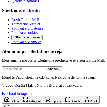
Qendra e ndihmës
Shërbimet e klientit
Rreth Gorilla Mall
Termet dhe kushtet
Politikat e privatësisë
Politika e cookies
Cilësimet e cookies
Politikat e kthimeve
Abonohu për ofertat më të reja
Merr email-e me oferta, zbritje dhe produkte të reja nga Gorilla Mall.
Abonohu
Mund të ç'abonoheni në çdo kohë. Nuk do të dërgojmë spam.
©
2026
Gorilla Mall. Të gjitha të drejtat e rezervuara.
Facebook
Instagram
Ballina
Kategorit
Shporta
Biseda
Profili