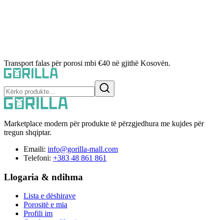
Transport falas për porosi mbi €40 në gjithë Kosovën.
Marketplace modern për produkte të përzgjedhura me kujdes për
tregun shqiptar.
Emaili:
info@gorilla-mall.com
Telefoni:
+383 48 861 861
Llogaria & ndihma
Lista e dëshirave
Porositë e mia
Profili im