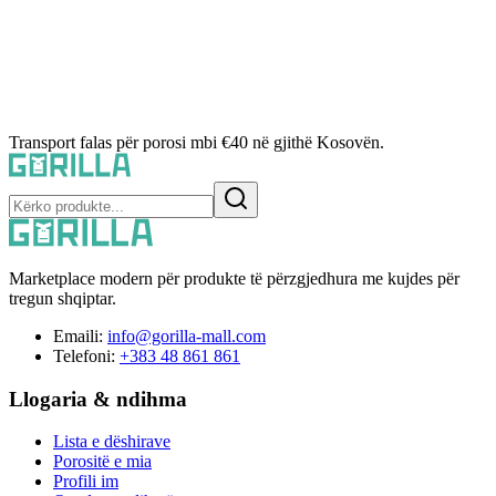
Transport falas për porosi mbi €40 në gjithë Kosovën.
Marketplace modern për produkte të përzgjedhura me kujdes për
tregun shqiptar.
Emaili:
info@gorilla-mall.com
Telefoni:
+383 48 861 861
Llogaria & ndihma
Lista e dëshirave
Porositë e mia
Profili im