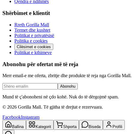
Qendra e ndihmës
Shërbimet e klientit
Rreth Gorilla Mall
Termet dhe kushtet
Politikat e privatësisë
Politika e cookies
Cilësimet e cookies
Politikat e kthimeve
Abonohu për ofertat më të reja
Merr email-e me oferta, zbritje dhe produkte të reja nga Gorilla Mall.
Abonohu
Mund të ç'abonoheni në çdo kohë. Nuk do të dërgojmë spam.
©
2026
Gorilla Mall. Të gjitha të drejtat e rezervuara.
Facebook
Instagram
Ballina
Kategorit
Shporta
Biseda
Profili