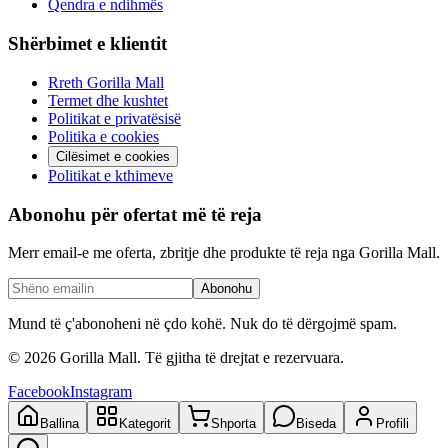
Qendra e ndihmës
Shërbimet e klientit
Rreth Gorilla Mall
Termet dhe kushtet
Politikat e privatësisë
Politika e cookies
Cilësimet e cookies
Politikat e kthimeve
Abonohu për ofertat më të reja
Merr email-e me oferta, zbritje dhe produkte të reja nga Gorilla Mall.
Abonohu
Mund të ç'abonoheni në çdo kohë. Nuk do të dërgojmë spam.
©
2026
Gorilla Mall. Të gjitha të drejtat e rezervuara.
Facebook
Instagram
Ballina
Kategorit
Shporta
Biseda
Profili