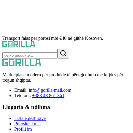
Transport falas për porosi mbi €40 në gjithë Kosovën.
Marketplace modern për produkte të përzgjedhura me kujdes për
tregun shqiptar.
Emaili:
info@gorilla-mall.com
Telefoni:
+383 48 861 861
Llogaria & ndihma
Lista e dëshirave
Porositë e mia
Profili im