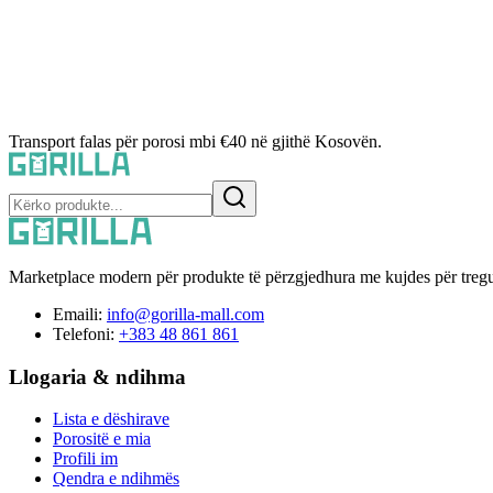
Transport falas për porosi mbi €40 në gjithë Kosovën.
Marketplace modern për produkte të përzgjedhura me kujdes për tregu
Emaili:
info@gorilla-mall.com
Telefoni:
+383 48 861 861
Llogaria & ndihma
Lista e dëshirave
Porositë e mia
Profili im
Qendra e ndihmës