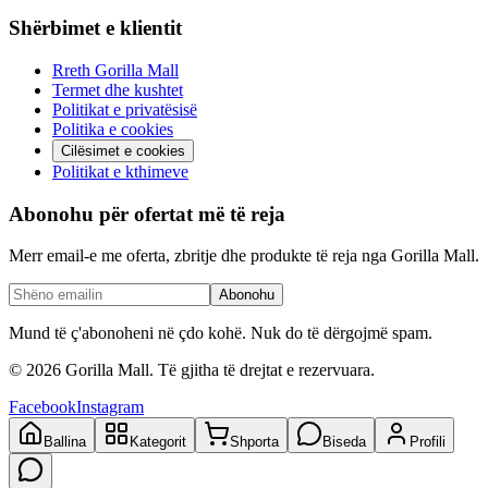
Shërbimet e klientit
Rreth Gorilla Mall
Termet dhe kushtet
Politikat e privatësisë
Politika e cookies
Cilësimet e cookies
Politikat e kthimeve
Abonohu për ofertat më të reja
Merr email-e me oferta, zbritje dhe produkte të reja nga Gorilla Mall.
Abonohu
Mund të ç'abonoheni në çdo kohë. Nuk do të dërgojmë spam.
©
2026
Gorilla Mall. Të gjitha të drejtat e rezervuara.
Facebook
Instagram
Ballina
Kategorit
Shporta
Biseda
Profili