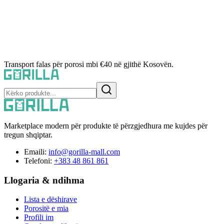
Transport falas për porosi mbi €40 në gjithë Kosovën.
Marketplace modern për produkte të përzgjedhura me kujdes për
tregun shqiptar.
Emaili:
info@gorilla-mall.com
Telefoni:
+383 48 861 861
Llogaria & ndihma
Lista e dëshirave
Porositë e mia
Profili im