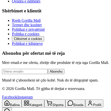
Qendra e ndihmës
Shërbimet e klientit
Rreth Gorilla Mall
Termet dhe kushtet
Politikat e privatësisë
Politika e cookies
Cilësimet e cookies
Politikat e kthimeve
Abonohu për ofertat më të reja
Merr email-e me oferta, zbritje dhe produkte të reja nga Gorilla Mall.
Abonohu
Mund të ç'abonoheni në çdo kohë. Nuk do të dërgojmë spam.
©
2026
Gorilla Mall. Të gjitha të drejtat e rezervuara.
Facebook
Instagram
Ballina
Kategorit
Shporta
Biseda
Profili