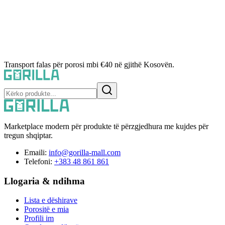
Transport falas për porosi mbi €40 në gjithë Kosovën.
Marketplace modern për produkte të përzgjedhura me kujdes për
tregun shqiptar.
Emaili:
info@gorilla-mall.com
Telefoni:
+383 48 861 861
Llogaria & ndihma
Lista e dëshirave
Porositë e mia
Profili im