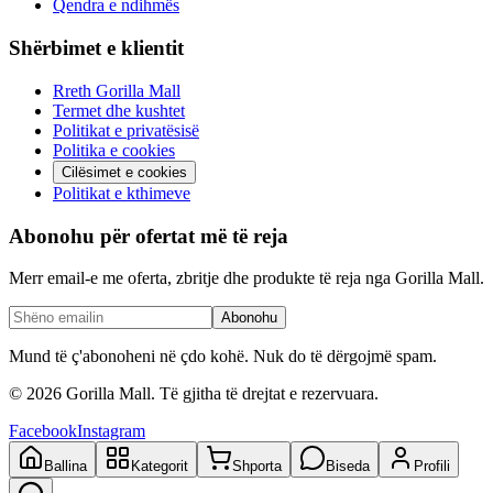
Qendra e ndihmës
Shërbimet e klientit
Rreth Gorilla Mall
Termet dhe kushtet
Politikat e privatësisë
Politika e cookies
Cilësimet e cookies
Politikat e kthimeve
Abonohu për ofertat më të reja
Merr email-e me oferta, zbritje dhe produkte të reja nga Gorilla Mall.
Abonohu
Mund të ç'abonoheni në çdo kohë. Nuk do të dërgojmë spam.
©
2026
Gorilla Mall. Të gjitha të drejtat e rezervuara.
Facebook
Instagram
Ballina
Kategorit
Shporta
Biseda
Profili