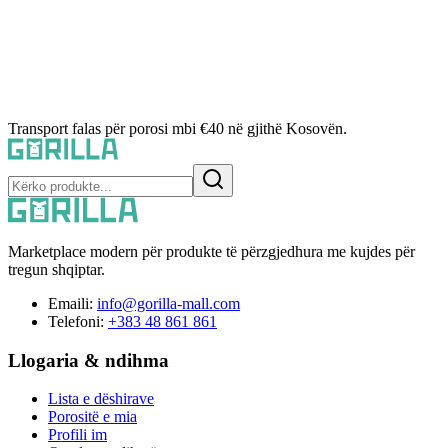
Transport falas për porosi mbi €40 në gjithë Kosovën.
Marketplace modern për produkte të përzgjedhura me kujdes për
tregun shqiptar.
Emaili:
info@gorilla-mall.com
Telefoni:
+383 48 861 861
Llogaria & ndihma
Lista e dëshirave
Porositë e mia
Profili im