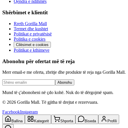
Qendra e ndihmës
Shërbimet e klientit
Rreth Gorilla Mall
Termet dhe kushtet
Politikat e privatësisë
Politika e cookies
Cilësimet e cookies
Politikat e kthimeve
Abonohu për ofertat më të reja
Merr email-e me oferta, zbritje dhe produkte të reja nga Gorilla Mall.
Abonohu
Mund të ç'abonoheni në çdo kohë. Nuk do të dërgojmë spam.
©
2026
Gorilla Mall. Të gjitha të drejtat e rezervuara.
Facebook
Instagram
Ballina
Kategorit
Shporta
Biseda
Profili