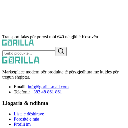
Transport falas për porosi mbi €40 në gjithë Kosovën.
Marketplace modern për produkte të përzgjedhura me kujdes për
tregun shqiptar.
Emaili:
info@gorilla-mall.com
Telefoni:
+383 48 861 861
Llogaria & ndihma
Lista e dëshirave
Porositë e mia
Profili im