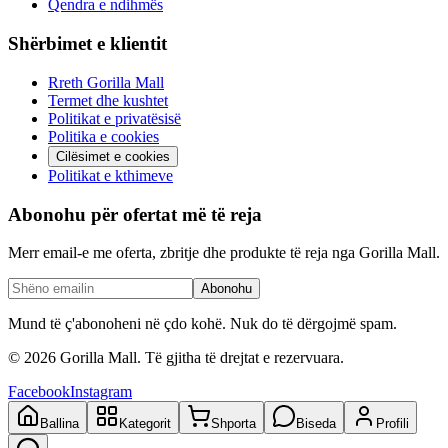
Qendra e ndihmës
Shërbimet e klientit
Rreth Gorilla Mall
Termet dhe kushtet
Politikat e privatësisë
Politika e cookies
Cilësimet e cookies
Politikat e kthimeve
Abonohu për ofertat më të reja
Merr email-e me oferta, zbritje dhe produkte të reja nga Gorilla Mall.
Abonohu
Mund të ç'abonoheni në çdo kohë. Nuk do të dërgojmë spam.
©
2026
Gorilla Mall. Të gjitha të drejtat e rezervuara.
Facebook
Instagram
Ballina
Kategorit
Shporta
Biseda
Profili