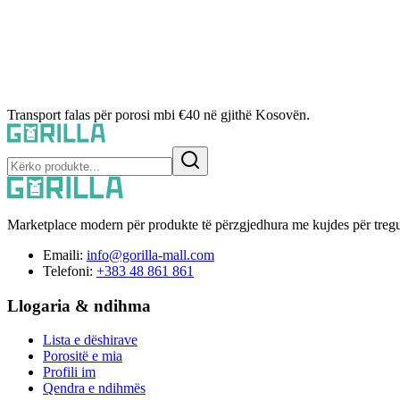
Transport falas për porosi mbi €40 në gjithë Kosovën.
Marketplace modern për produkte të përzgjedhura me kujdes për tregu
Emaili:
info@gorilla-mall.com
Telefoni:
+383 48 861 861
Llogaria & ndihma
Lista e dëshirave
Porositë e mia
Profili im
Qendra e ndihmës