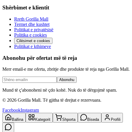
Shërbimet e klientit
Rreth Gorilla Mall
Termet dhe kushtet
Politikat e privatësisë
Politika e cookies
Cilësimet e cookies
Politikat e kthimeve
Abonohu për ofertat më të reja
Merr email-e me oferta, zbritje dhe produkte të reja nga Gorilla Mall.
Abonohu
Mund të ç'abonoheni në çdo kohë. Nuk do të dërgojmë spam.
©
2026
Gorilla Mall. Të gjitha të drejtat e rezervuara.
Facebook
Instagram
Ballina
Kategorit
Shporta
Biseda
Profili