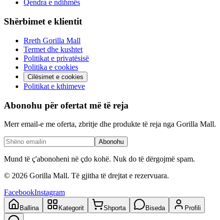
Qendra e ndihmës
Shërbimet e klientit
Rreth Gorilla Mall
Termet dhe kushtet
Politikat e privatësisë
Politika e cookies
Cilësimet e cookies
Politikat e kthimeve
Abonohu për ofertat më të reja
Merr email-e me oferta, zbritje dhe produkte të reja nga Gorilla Mall.
Abonohu
Mund të ç'abonoheni në çdo kohë. Nuk do të dërgojmë spam.
©
2026
Gorilla Mall. Të gjitha të drejtat e rezervuara.
Facebook
Instagram
Ballina
Kategorit
Shporta
Biseda
Profili