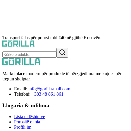
Transport falas për porosi mbi €40 në gjithë Kosovën.
Marketplace modern për produkte të përzgjedhura me kujdes për
tregun shqiptar.
Emaili:
info@gorilla-mall.com
Telefoni:
+383 48 861 861
Llogaria & ndihma
Lista e dëshirave
Porositë e mia
Profili im