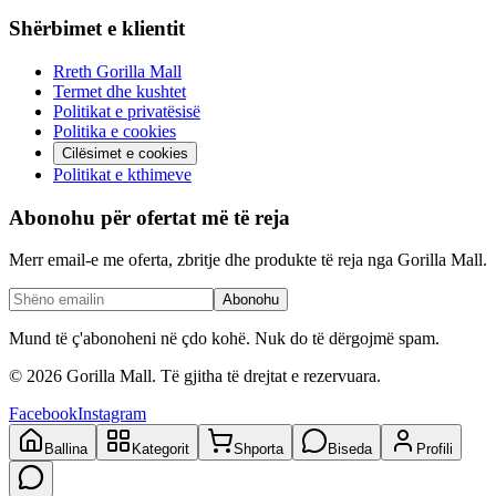
Shërbimet e klientit
Rreth Gorilla Mall
Termet dhe kushtet
Politikat e privatësisë
Politika e cookies
Cilësimet e cookies
Politikat e kthimeve
Abonohu për ofertat më të reja
Merr email-e me oferta, zbritje dhe produkte të reja nga Gorilla Mall.
Abonohu
Mund të ç'abonoheni në çdo kohë. Nuk do të dërgojmë spam.
©
2026
Gorilla Mall. Të gjitha të drejtat e rezervuara.
Facebook
Instagram
Ballina
Kategorit
Shporta
Biseda
Profili