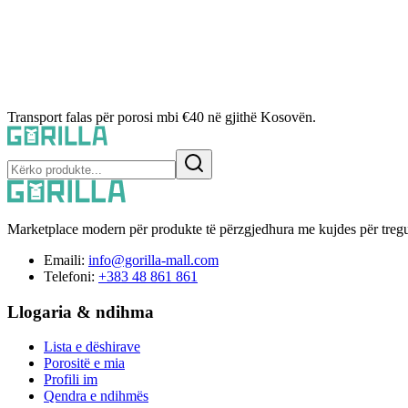
Transport falas për porosi mbi €40 në gjithë Kosovën.
Marketplace modern për produkte të përzgjedhura me kujdes për tregu
Emaili:
info@gorilla-mall.com
Telefoni:
+383 48 861 861
Llogaria & ndihma
Lista e dëshirave
Porositë e mia
Profili im
Qendra e ndihmës