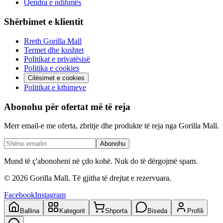
Qendra e ndihmës
Shërbimet e klientit
Rreth Gorilla Mall
Termet dhe kushtet
Politikat e privatësisë
Politika e cookies
Cilësimet e cookies
Politikat e kthimeve
Abonohu për ofertat më të reja
Merr email-e me oferta, zbritje dhe produkte të reja nga Gorilla Mall.
Abonohu
Mund të ç'abonoheni në çdo kohë. Nuk do të dërgojmë spam.
©
2026
Gorilla Mall. Të gjitha të drejtat e rezervuara.
Facebook
Instagram
Ballina
Kategorit
Shporta
Biseda
Profili