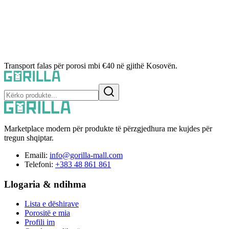
Transport falas për porosi mbi €40 në gjithë Kosovën.
Marketplace modern për produkte të përzgjedhura me kujdes për
tregun shqiptar.
Emaili:
info@gorilla-mall.com
Telefoni:
+383 48 861 861
Llogaria & ndihma
Lista e dëshirave
Porositë e mia
Profili im