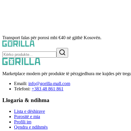
Transport falas për porosi mbi €40 në gjithë Kosovën.
Marketplace modern për produkte të përzgjedhura me kujdes për tregu
Emaili:
info@gorilla-mall.com
Telefoni:
+383 48 861 861
Llogaria & ndihma
Lista e dëshirave
Porositë e mia
Profili im
Qendra e ndihmës