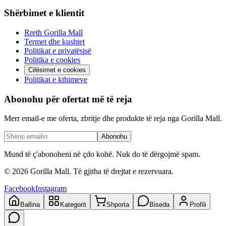
Shërbimet e klientit
Rreth Gorilla Mall
Termet dhe kushtet
Politikat e privatësisë
Politika e cookies
Cilësimet e cookies
Politikat e kthimeve
Abonohu për ofertat më të reja
Merr email-e me oferta, zbritje dhe produkte të reja nga Gorilla Mall.
Abonohu
Mund të ç'abonoheni në çdo kohë. Nuk do të dërgojmë spam.
©
2026
Gorilla Mall. Të gjitha të drejtat e rezervuara.
Facebook
Instagram
Ballina
Kategorit
Shporta
Biseda
Profili