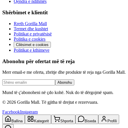
Qendra e ndihmës
Shërbimet e klientit
Rreth Gorilla Mall
Termet dhe kushtet
Politikat e privatësisë
Politika e cookies
Cilësimet e cookies
Politikat e kthimeve
Abonohu për ofertat më të reja
Merr email-e me oferta, zbritje dhe produkte të reja nga Gorilla Mall.
Abonohu
Mund të ç'abonoheni në çdo kohë. Nuk do të dërgojmë spam.
©
2026
Gorilla Mall. Të gjitha të drejtat e rezervuara.
Facebook
Instagram
Ballina
Kategorit
Shporta
Biseda
Profili