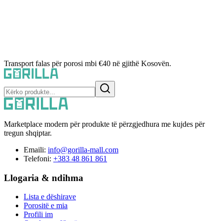
Transport falas për porosi mbi €40 në gjithë Kosovën.
Marketplace modern për produkte të përzgjedhura me kujdes për
tregun shqiptar.
Emaili:
info@gorilla-mall.com
Telefoni:
+383 48 861 861
Llogaria & ndihma
Lista e dëshirave
Porositë e mia
Profili im