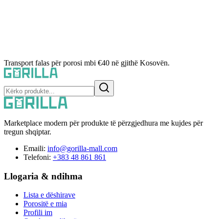
Transport falas për porosi mbi €40 në gjithë Kosovën.
Marketplace modern për produkte të përzgjedhura me kujdes për
tregun shqiptar.
Emaili:
info@gorilla-mall.com
Telefoni:
+383 48 861 861
Llogaria & ndihma
Lista e dëshirave
Porositë e mia
Profili im