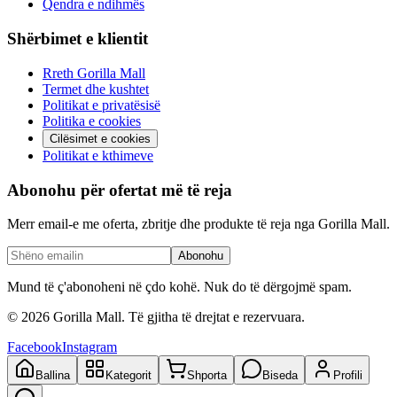
Qendra e ndihmës
Shërbimet e klientit
Rreth Gorilla Mall
Termet dhe kushtet
Politikat e privatësisë
Politika e cookies
Cilësimet e cookies
Politikat e kthimeve
Abonohu për ofertat më të reja
Merr email-e me oferta, zbritje dhe produkte të reja nga Gorilla Mall.
Abonohu
Mund të ç'abonoheni në çdo kohë. Nuk do të dërgojmë spam.
©
2026
Gorilla Mall. Të gjitha të drejtat e rezervuara.
Facebook
Instagram
Ballina
Kategorit
Shporta
Biseda
Profili