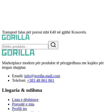
Transport falas për porosi mbi €40 në gjithë Kosovën.
Marketplace modern për produkte të përzgjedhura me kujdes për
tregun shqiptar.
Emaili:
info@gorilla-mall.com
Telefoni:
+383 48 861 861
Llogaria & ndihma
Lista e dëshirave
Porositë e mia
Profili im