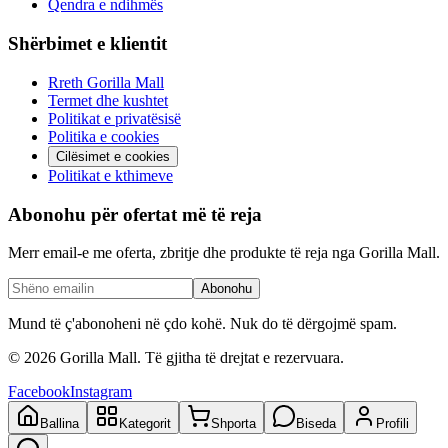
Qendra e ndihmës
Shërbimet e klientit
Rreth Gorilla Mall
Termet dhe kushtet
Politikat e privatësisë
Politika e cookies
Cilësimet e cookies
Politikat e kthimeve
Abonohu për ofertat më të reja
Merr email-e me oferta, zbritje dhe produkte të reja nga Gorilla Mall.
Abonohu
Mund të ç'abonoheni në çdo kohë. Nuk do të dërgojmë spam.
©
2026
Gorilla Mall. Të gjitha të drejtat e rezervuara.
Facebook
Instagram
Ballina
Kategorit
Shporta
Biseda
Profili