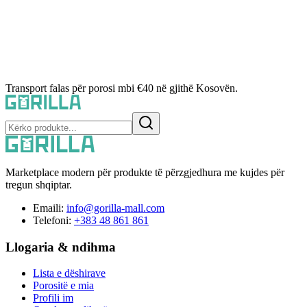
Transport falas për porosi mbi €40 në gjithë Kosovën.
Marketplace modern për produkte të përzgjedhura me kujdes për
tregun shqiptar.
Emaili:
info@gorilla-mall.com
Telefoni:
+383 48 861 861
Llogaria & ndihma
Lista e dëshirave
Porositë e mia
Profili im