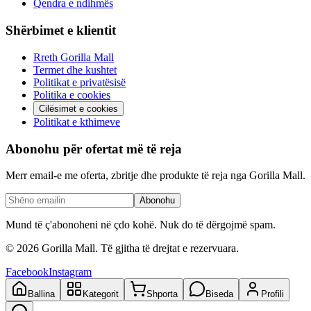
Qendra e ndihmës
Shërbimet e klientit
Rreth Gorilla Mall
Termet dhe kushtet
Politikat e privatësisë
Politika e cookies
Cilësimet e cookies
Politikat e kthimeve
Abonohu për ofertat më të reja
Merr email-e me oferta, zbritje dhe produkte të reja nga Gorilla Mall.
Abonohu
Mund të ç'abonoheni në çdo kohë. Nuk do të dërgojmë spam.
©
2026
Gorilla Mall. Të gjitha të drejtat e rezervuara.
Facebook
Instagram
Ballina
Kategorit
Shporta
Biseda
Profili