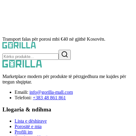
Transport falas për porosi mbi €40 në gjithë Kosovën.
Marketplace modern për produkte të përzgjedhura me kujdes për
tregun shqiptar.
Emaili:
info@gorilla-mall.com
Telefoni:
+383 48 861 861
Llogaria & ndihma
Lista e dëshirave
Porositë e mia
Profili im