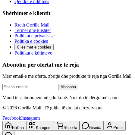
Qendra e ndihmës
Shërbimet e klientit
Rreth Gorilla Mall
Termet dhe kushtet
Politikat e privatësisë
Politika e cookies
Cilësimet e cookies
Politikat e kthimeve
Abonohu për ofertat më të reja
Merr email-e me oferta, zbritje dhe produkte të reja nga Gorilla Mall.
Abonohu
Mund të ç'abonoheni në çdo kohë. Nuk do të dërgojmë spam.
©
2026
Gorilla Mall. Të gjitha të drejtat e rezervuara.
Facebook
Instagram
Ballina
Kategorit
Shporta
Biseda
Profili